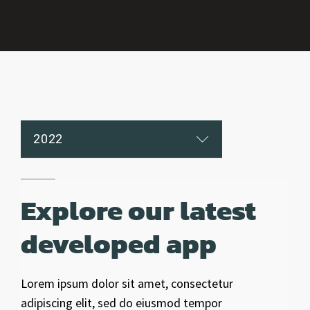
2022
2021
2020
2019
2018
2017
2016
Explore our latest
developed app
Lorem ipsum dolor sit amet, consectetur
adipiscing elit, sed do eiusmod tempor